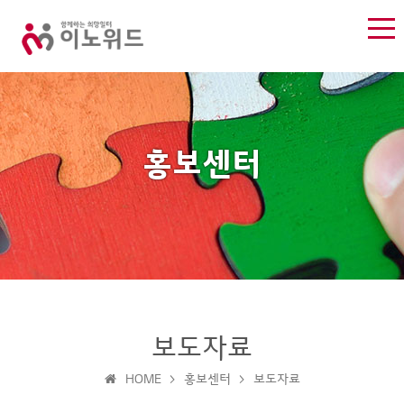
홍보센터
홍
보도자료
회
사
보
보
사
진
도
HOME > 홍보센터 > 보도자료
센
소
갤
자