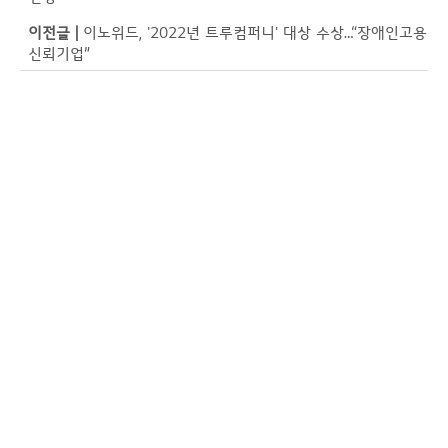
이전글 |
이노위드, '2022년 트루컴퍼니' 대상 수상…“장애인고용
신뢰기업”