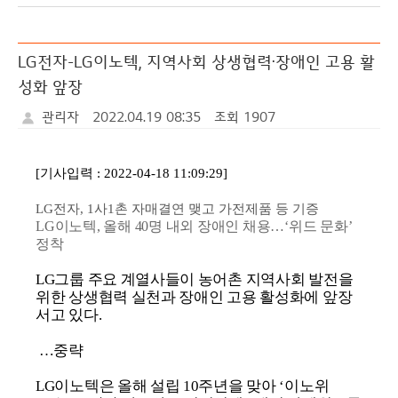
식
러
료
터
리
LG전자-LG이노텍, 지역사회 상생협력·장애인 고용 활
성화 앞장
관리자
2022.04.19 08:35
조회 1907
[기사입력 : 2022-04-18 11:09:29]
LG전자, 1사1촌 자매결연 맺고 가전제품 등 기증
LG이노텍, 올해 40명 내외 장애인 채용…‘위드 문화’
정착
LG그룹 주요 계열사들이 농어촌 지역사회 발전을
위한 상생협력 실천과 장애인 고용 활성화에 앞장
서고 있다.
…중략
LG이노텍은 올해 설립 10주년을 맞아 ‘이노위