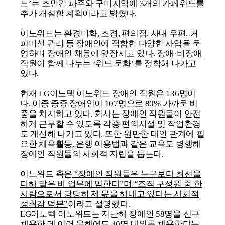
드’는 조만간 파주와 구미지역에 3개의 카페위드를
추가 개설할 계획이라고 밝혔다.
이노위드는 환경미화, 조경, 편의점, 사내 우편, 커
피머신 관리 등 장애인에 적합한 다양한 사업을 운
영하며 장애인 채용에 앞장서고 있다. 장애·비장애
직원이 함께 나누는 ‘위드 문화’를 정착해 나가고
있다.
현재 LG이노텍 이노위드 장애인 직원은 136명이
다. 이중 중증 장애인이 107명으로 80% 가까운 비
중을 차지하고 있다. 회사는 장애인 직원들이 안전
하게 근무할 수 있도록 각종 편의시설 및 작업환경
도 개선해 나가고 있다. 또한 원만한 대인 관계에 필
요한 체육활동, 은행 이용법과 같은 교육도 병행해
장애인 직원들의 사회적 자립을 돕는다.
이노위드 측은
“장애인 직원들은 누구보다 최선을
다해 맡은 바 업무에 임한다”며 “조직 구성원 중 한
사람으로서 당당히 제 몫을 해내고 있다는 사회적
성취감 덕분”
이라고 설명했다.
LG이노텍 이노위드는 지난해 장애인 58명을 신규
채용한 데 이어 올해에도 40명 내외를 채용한다는