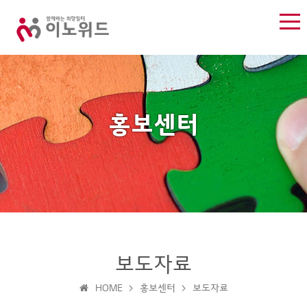
홍보센터
홍
보도자료
회
사
보
보
사
진
도
HOME > 홍보센터 > 보도자료
센
소
갤
자