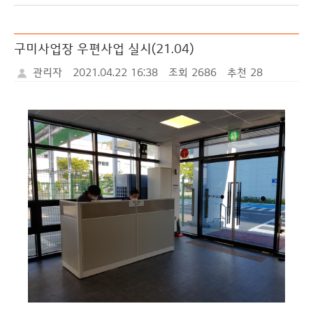
식
러
료
터
리
구미사업장 우편사업 실시(21.04)
관리자
2021.04.22 16:38
조회 2686
추천 28