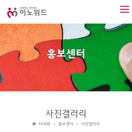
홍보센터
홍
사진갤러리
회
사
보
보
사
진
도
HOME > 홍보센터 > 사진갤러리
센
소
갤
자