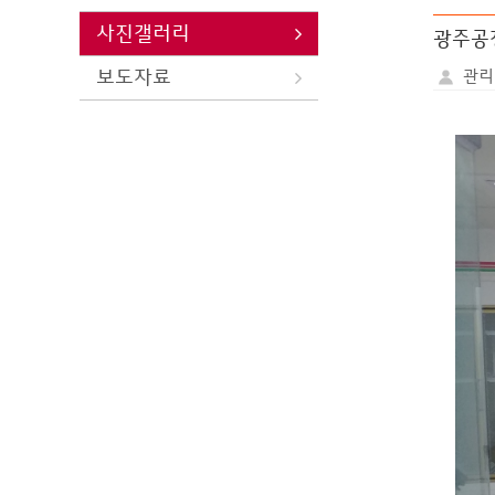
사진갤러리
광주공장 
보도자료
관리