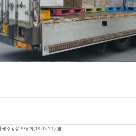
|
광주공장 야유회(19.05.10.)