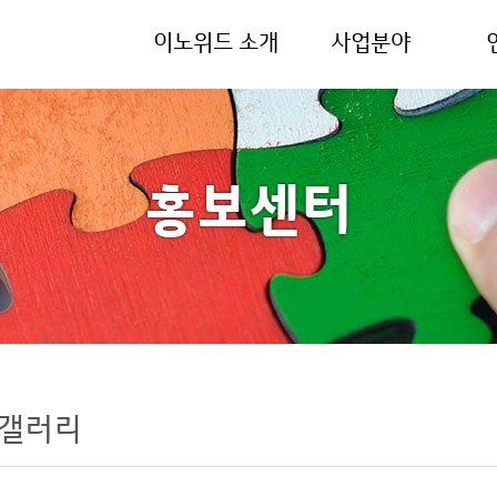
이노위드 소개
사업분야
홍보센터
갤러리