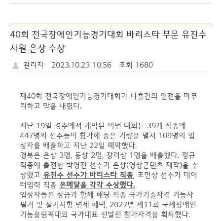
식
러
료
터
리
40회 전국장애인기능경기대회 바리스타 부문 유진수
사원 은상 수상
관리자
2023.10.23 10:56
조회 1680
제40회 전국장애인기능경기대회가 나흘간의 열전을 마무
리하고 막을 내렸다.
지난 19일 경주에서 개막된 이번 대회는 39개 직종에
447명의 선수들이 참가해 숨은 기량을 펼쳐 109명의 입
상자를 배출하고 지난 22일 폐막했다.
경북은 은상 3명, 동상 2명, 장려상 1명을 배출했다. 정규
직종에 출전한 박영진 선수가 은상(영상콘텐츠 제작)을 수
상했고
유진수 선수가 바리스타 직종
, 조민상 선수가 데이
터입력 직종
은메달을 각각 수상했다.
입상자들은 상금과 합께 해당 직종 국가기술자격 기능사
필기 및 실기시험 면제 혜택, 2027년 제11회 국제장애인
기능올림픽대회 국가대표 선발전 참가자격을 획득했다.