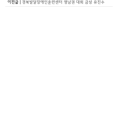
이전글 |
경북발달장애인훈련센터 영남권 대회 금상 유진수