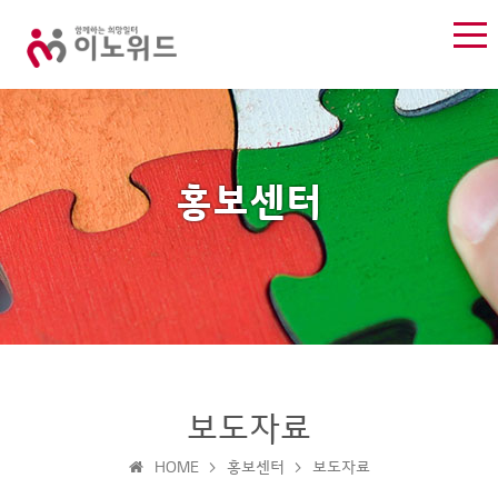
홍보센터
홍
보도자료
회
사
보
보
사
진
도
HOME > 홍보센터 > 보도자료
센
소
갤
자